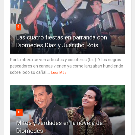
9
Las cuatro fiestas en parranda con
Diomedes Díaz y Juancho Roís
Por la ribera se ven arbustos y cocoteros (bis). Y los negros
pescadores en canoas vienen ya como lanzaban hundiendo
sobre lodo su cañal....
Leer Más
10
Mitos y verdades en la novela de
Diomedes