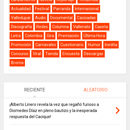
Actualidad
Festival
Parranda
Internacional
Valledupar
Audio
Documental
Cacicadas
Discografía
Redes
Columna
Vallenato
Caseta
Letra
Colombia
Gira
Premiación
Última Hora
Promoción
Carnavales
Cuestionario
Humor
Inedita
Concurso
Viral
Tienda
Encuesta
Descargas
Broma
RECIENTE
ALEATORIO
¡Alberto Linero revela la vez que regañó furioso a
Diomedes Díaz en pleno bautizo y la inesperada
respuesta del Cacique!