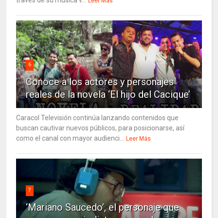
través de su música v...
Leer Más
6
Conoce a los actores y personajes
reales de la novela ‘El hijo del Cacique’
Caracol Televisión continúa lanzando contenidos que
buscan cautivar nuevos públicos, para posicionarse, así
como el canal con mayor audienci...
Leer Más
7
‘Mariano Saucedo’, el personaje que