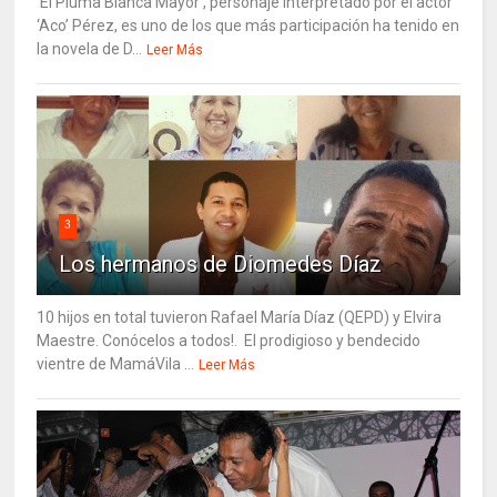
‘El Pluma Blanca Mayor’, personaje interpretado por el actor
‘Aco’ Pérez, es uno de los que más participación ha tenido en
la novela de D...
Leer Más
3
Los hermanos de Diomedes Díaz
10 hijos en total tuvieron Rafael María Díaz (QEPD) y Elvira
Maestre. Conócelos a todos!. El prodigioso y bendecido
vientre de MamáVila ...
Leer Más