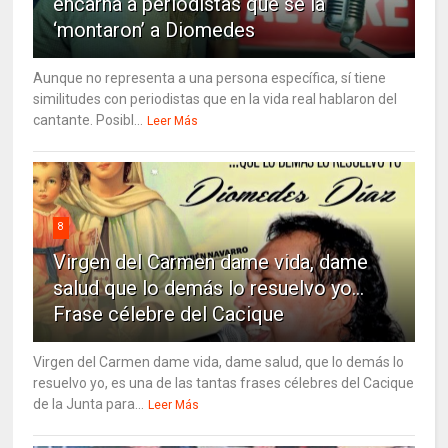
encarna a periodistas que se la
‘montaron’ a Diomedes
Aunque no representa a una persona específica, sí tiene
similitudes con periodistas que en la vida real hablaron del
cantante. Posibl...
Leer Más
8
Virgen del Carmen dame vida, dame
salud que lo demás lo resuelvo yo…
Frase célebre del Cacique
Virgen del Carmen dame vida, dame salud, que lo demás lo
resuelvo yo, es una de las tantas frases célebres del Cacique
de la Junta para...
Leer Más