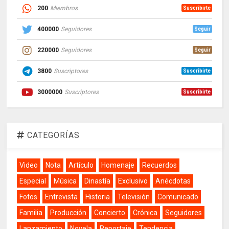
200
Miembros
Suscribirte
400000
Seguidores
Seguir
220000
Seguidores
Seguir
3800
Suscriptores
Suscribirte
3000000
Suscriptores
Suscribirte
CATEGORÍAS
Video
Nota
Artículo
Homenaje
Recuerdos
Especial
Música
Dinastía
Exclusivo
Anécdotas
Fotos
Entrevista
Historia
Televisión
Comunicado
Familia
Producción
Concierto
Crónica
Seguidores
Lanzamiento
Novela
Reportaje
Tendencia