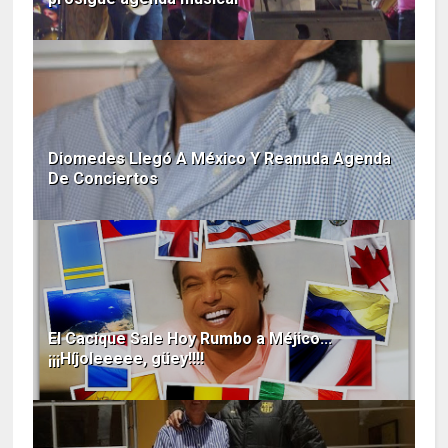
Diomedes Llegó A México Y Reanuda Agenda
De Conciertos
El Cacique Sale Hoy Rumbo a Méjico...
¡¡¡Híjoleeeee, güey!!!!