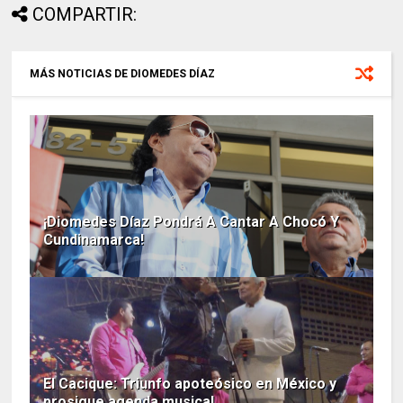
COMPARTIR:
MÁS NOTICIAS DE DIOMEDES DÍAZ
¡Diomedes Díaz Pondrá A Cantar A Chocó Y
Cundinamarca!
El Cacique: Triunfo apoteósico en México y
prosigue agenda musical