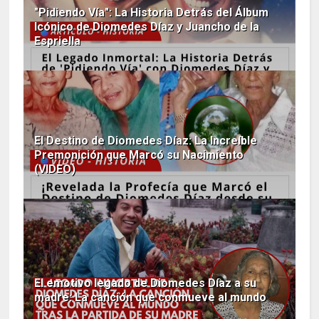
"Pidiendo Vía": La Historia Detrás del Álbum
Icónico de Diomedes Díaz y Juancho de la
Espriella
El Destino de Diomedes Díaz: La Increíble
Premonición que Marcó su Nacimiento
(VIDEO)
El emotivo legado de Diomedes Díaz a su
madre: La canción que conmueve al mundo