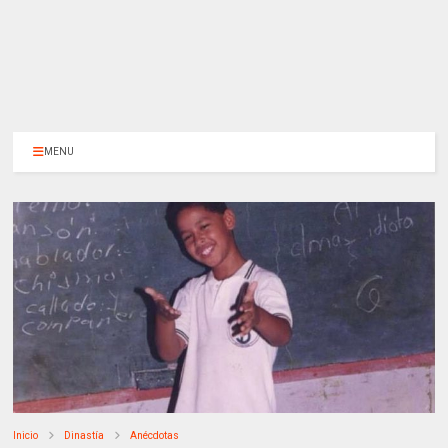
MENU
Inicio
Dinastía
Anécdotas