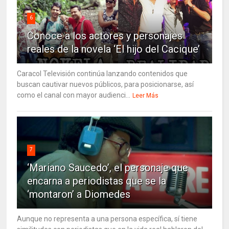
6
Conoce a los actores y personajes
reales de la novela ‘El hijo del Cacique’
Caracol Televisión continúa lanzando contenidos que
buscan cautivar nuevos públicos, para posicionarse, así
como el canal con mayor audienci...
Leer Más
7
‘Mariano Saucedo’, el personaje que
encarna a periodistas que se la
‘montaron’ a Diomedes
Aunque no representa a una persona específica, sí tiene