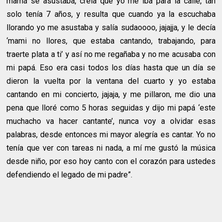
mamá se asustaba, creía que yo me iba para la calle, tan
solo tenía 7 años, y resulta que cuando ya la escuchaba
llorando yo me asustaba y salía sudaoooo, jajajja, y le decía
‘mami no llores, que estaba cantando, trabajando, para
traerte plata a ti’ y así no me regañaba y no me acusaba con
mi papá. Eso era casi todos los días hasta que un día se
dieron la vuelta por la ventana del cuarto y yo estaba
cantando en mi concierto, jajaja, y me pillaron, me dio una
pena que lloré como 5 horas seguidas y dijo mi papá ‘este
muchacho va hacer cantante’, nunca voy a olvidar esas
palabras, desde entonces mi mayor alegría es cantar. Yo no
tenía que ver con tareas ni nada, a mí me gustó la música
desde niño, por eso hoy canto con el corazón para ustedes
defendiendo el legado de mi padre”.