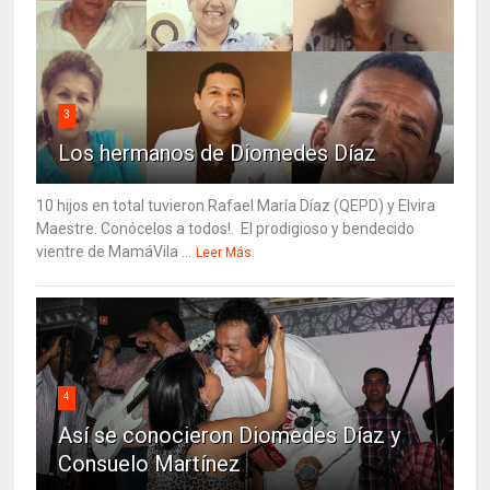
3
Los hermanos de Diomedes Díaz
10 hijos en total tuvieron Rafael María Díaz (QEPD) y Elvira
Maestre. Conócelos a todos!. El prodigioso y bendecido
vientre de MamáVila ...
Leer Más
4
Así se conocieron Diomedes Díaz y
Consuelo Martínez