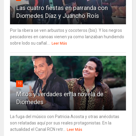
Las cuatro fiestas en parranda con
Diomedes Díaz y Juancho Roís
Por la ribera se ven arbustos y cocoteros (bis). Y los negros
pescadores en canoas vienen ya como lanzaban hundiendo
sobre lodo su cañal....
Leer Más
10
Mitos y verdades en la novela de
Diomedes
La fuga del músico con Patricia Acosta y otras anécdotas
son relatadas aquí por sus reales protagonistas. En la
actualidad el Canal RCN retr...
Leer Más