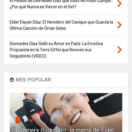
El Pedido de Diomedes Díaz que Suso No Pudo Cumplir:
¿Por qué Nunca se Vieron en el Set?
Elder Dayán Díaz: El Heredero del Cacique que Guarda la
Última Canción de Ómar Geles
Diomedes Díaz Selló su Amor en París: La Emotiva
Propuesta en la Torre Eiffel que Reviven sus
Seguidores (VIDEO)
MES POPULAR
1
Rosmery Rodríguez, la mamá de Elder