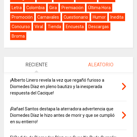
Letra
Colombia
Gira
Premiación
Última Hora
Promoción
Carnavales
Cuestionario
Humor
Inedita
Concurso
Viral
Tienda
Encuesta
Descargas
Broma
RECIENTE
ALEATORIO
¡Alberto Linero revela la vez que regañó furioso a
Diomedes Díaz en pleno bautizo y la inesperada
respuesta del Cacique!
¡Rafael Santos destapa la aterradora advertencia que
Diomedes Díaz le hizo antes de morir y que se cumplió
en su entierro!