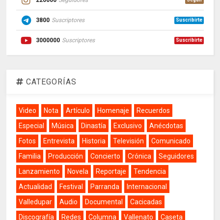
220000
Seguidores
3800
Suscriptores
Suscribirte
3000000
Suscriptores
Suscribirte
CATEGORÍAS
Video
Nota
Artículo
Homenaje
Recuerdos
Especial
Música
Dinastía
Exclusivo
Anécdotas
Fotos
Entrevista
Historia
Televisión
Comunicado
Familia
Producción
Concierto
Crónica
Seguidores
Lanzamiento
Novela
Reportaje
Tendencia
Actualidad
Festival
Parranda
Internacional
Valledupar
Audio
Documental
Cacicadas
Discografía
Redes
Columna
Vallenato
Caseta