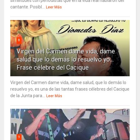
similitudes con periodistas que en la vida real hablaron del
cantante. Posibl...
Leer Más
8
Virgen del Carmen dame vida, dame
salud que lo demás lo resuelvo yo…
Frase célebre del Cacique
Virgen del Carmen dame vida, dame salud, que lo demás lo
resuelvo yo, es una de las tantas frases célebres del Cacique
de la Junta para...
Leer Más
9