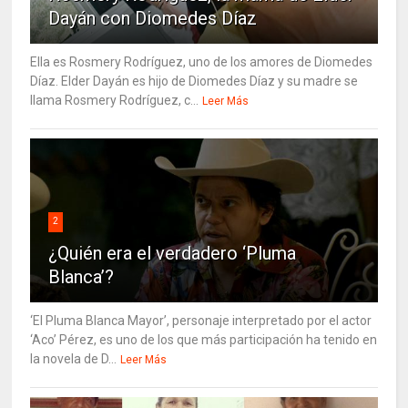
Dayán con Diomedes Díaz
Ella es Rosmery Rodríguez, uno de los amores de Diomedes
Díaz. Elder Dayán es hijo de Diomedes Díaz y su madre se
llama Rosmery Rodríguez, c...
Leer Más
2
¿Quién era el verdadero ‘Pluma
Blanca’?
‘El Pluma Blanca Mayor’, personaje interpretado por el actor
‘Aco’ Pérez, es uno de los que más participación ha tenido en
la novela de D...
Leer Más